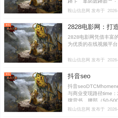
榜上，美的霸榜前二；
榜、中央空调人气榜中
鞍山信息网
发布于 2026-
非大促冲量的一时之功
产品力的底气，恰恰源于中
2828电影网：
资讯
2828电影网凭借丰
为优质的在线视频平台，
鞍山信息网
发布于 2026-
抖音seo
资讯
抖音seoDTCMhomene
与商业变现路径time：
牌背书，腰部（50-5
渗透。商业报价：头部单条
鞍山信息网
发布于 2026-
元，参考星图基准价。流量稳