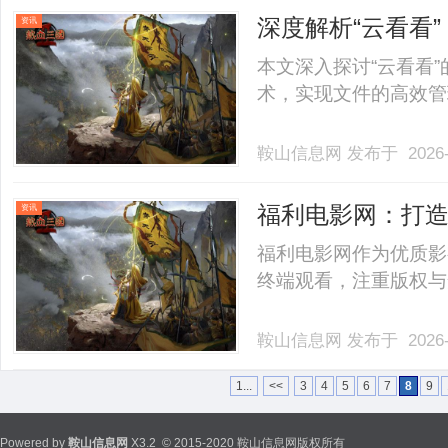
深度解析“云看看
资讯
验
本文深入探讨“云看看
术，实现文件的高效管理
鞍山信息网
发布于 2026-
福利电影网：打
资讯
福利电影网作为优质影
终端观看，注重版权与安
鞍山信息网
发布于 2026-
1...
<<
3
4
5
6
7
8
9
Powered by
鞍山信息网
X3.2
© 2015-2020 鞍山信息网版权所有