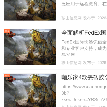
泛应用于远程教育、在线
鞍山信息网
发布于 2026-
全面解析FedE
资讯
FedEx国际快递凭借
和专业客户支持，成为
易发展。......
鞍山信息网
发布于 2026-
咖乐家4款瓷砖胶
资讯
https://www.xiaohon
3b?
xsec_token=YBSr_i
kuQ%3D&xsec_so