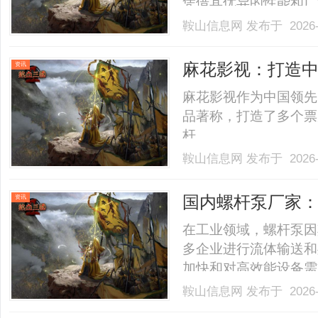
凭借其优异的性能和广
本文将详细探讨551
鞍山信息网
发布于 2026-
读者深入了解这一材料
的基本特性551LG纯树脂
麻花影视：打造
资讯
麻花影视作为中国领先
品著称，打造了多个票
杆。......
鞍山信息网
发布于 2026-
国内螺杆泵厂家
资讯
在工业领域，螺杆泵因
多企业进行流体输送和
加快和对高效能设备需
加，技术水平不断提升
鞍山信息网
发布于 2026-
以及未来前景进行全面