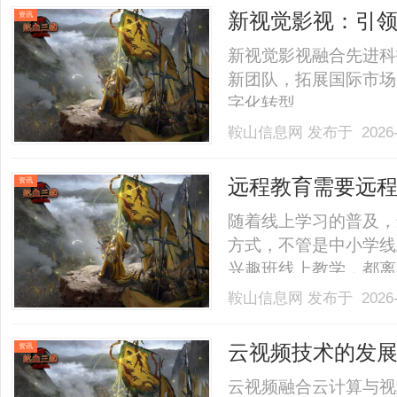
一种容积式泵，其工作
新视觉影视：引
资讯
泵.........
新视觉影视融合先进科
新团队，拓展国际市场
字化转型。......
鞍山信息网
发布于 2026-
远程教育需要远
资讯
随着线上学习的普及，
方式，不管是中小学线
兴趣班线上教学，都离不
鞍山信息网
发布于 2026-
云视频技术的发
资讯
云视频融合云计算与视