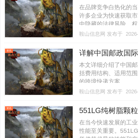
在品牌竞争白热化的当
许多企业为快速获取市
中隐藏的法律风险、权
何实现安全高效的商标
鞍山信息网
发布于 2026-
——它不仅是风险防控
购买商标的核心风险与
详解中国邮政国际
资讯
标.........
本文详细介绍了中国邮
括费用结构、适用范围
的跨境快递方案。......
鞍山信息网
发布于 2026-
551LG纯树脂
资讯
在当今快速发展的工业
性能至关重要。551