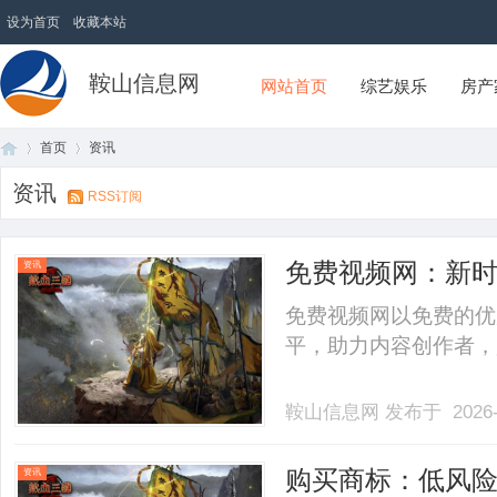
设为首页
收藏本站
鞍山信息网
网站首页
综艺娱乐
房产
首页
资讯
资讯
RSS订阅
首
›
›
免费视频网：新
资讯
免费视频网以免费的优
平，助力内容创作者，是
鞍山信息网
发布于 2026-
页
购买商标：低风
资讯