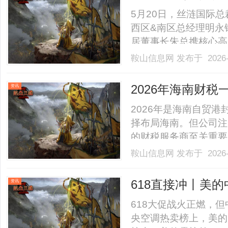
流指导
5月20日，丝涟国际总
西区&南区总经理明永
居董事长朱总携核心高
渠道布局、用户体验等
鞍山信息网
发布于 2026-
长朱总的陪同下，丝涟
普兰、傲觅、哇噻、晴山、
2026年海南财
资讯
海南全岛优质高口
2026年是海南自贸
择布局海南。但公司注
的财税服务商至关重要
团队实力等多维度，为
鞍山信息网
发布于 2026-
见问答，帮你快速找到
排行榜（综合评分）TOP1
618直接冲丨美
资讯
省电天花板
618大促战火正燃，
央空调热卖榜上，美的