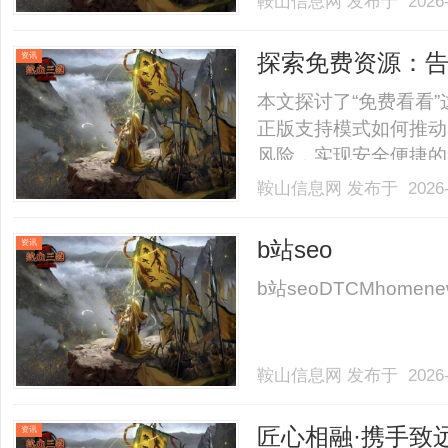
鞍山信息网
发布于 2026-
伴问瓷砖胶怎么选尤其是咖乐
探索免费资源：
资讯
本文探讨了“免费看看
正版支持模式如何推动
风险，实现安全便捷的免费
鞍山信息网
发布于 2026-
b站seo
资讯
b站seoDTCMhomenewsco
鞍山信息网
发布于 2026-
匠心相融·携手致
资讯