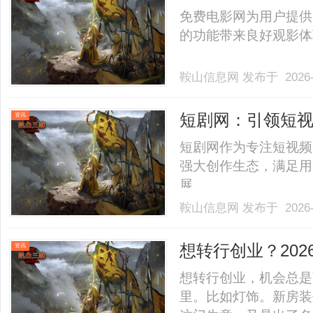
免费电影网为用户提供
的功能带来良好观影体验
鞍山信息网
发布于 2026-
短剧网：引领短
资讯
短剧网作为专注短视频
强大创作生态，满足用
展。......
鞍山信息网
发布于 2026-
想转行创业？20
资讯
略
想转行创业，机会总是
里。比如灯饰。新房装