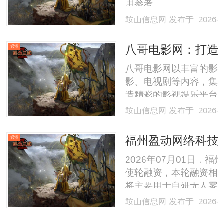
用参考。......
鞍山信息网
发布于 2026-
八哥电影网：打
资讯
八哥电影网以丰富的影
影、电视剧等内容，集
造精彩的影视娱乐平台。..
鞍山信息网
发布于 2026-
福州盈动网络科技
资讯
速智慧便民新零
2026年07月01日
使轮融资，本轮融资相
将主要用于自研无人零
旗下盈动优客无人便利
鞍山信息网
发布于 2026-
企业正式加快布局物联