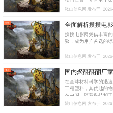
这门生意，又是出了名
去，最后被积压的库存
鞍山信息网
发布于 2026-
生意不能做，而是玩法
单品”转向“卖全屋灯饰方案
全面解析搜搜电
资讯
范
搜搜电影网凭借丰富的
验，成为用户首选的综合
鞍山信息网
发布于 2026-
国内聚醚醚酮厂
资讯
在全球材料科学的迅速
工程塑料，其优越的物
在中国，随着科技和工
头角。国内聚醚醚酮厂
鞍山信息网
发布于 2026-
们的技术实力、产品应