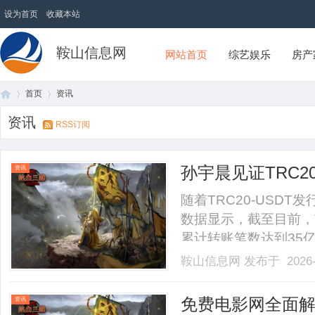
设为首页
收藏本站
鞍山信息网
网站首页
综艺娱乐
房产
首页
资讯
资讯
RSS订阅
首
›
›
孙宇晨见证TRC2
资讯
应用基础持续夯
随着TRC20-USD
数据显示，截至目前，T
累计转账笔数达到35
数字资产市场中的广泛认
鞍山信息网
发布于 2026-
稳定币，TRC20-U
吸引了越来越多用户参与使..
页
免费电影网全面
资讯