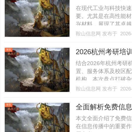
在现代工业与科技快速
要。尤其是在高性能材
兴材料，展现了其卓越的
改性颗粒便是此类材料
鞍山信息网
发布于 2026-
越的机械性能，在多个
性颗粒的概述陶瓷改性颗粒
2026杭州考研培
资讯
结合2026年杭州考
置、服务体系及校区配
机构。本次盘点打破杂
本地化适配度为核心评
鞍山信息网
发布于 2026-
时梳理其余高口碑正规
专业课定向辅导等全类型，
全面解析免费信
资讯
本文全面介绍了免费信
在信息传播中的重要作