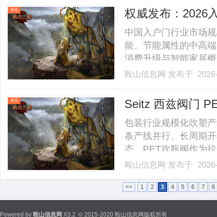
务短板。福州盈动网络科技
权威发布：202
资讯
品牌
中国入户门行业市场规
能、节能属性的中高端
消费升级与智能家居概
防盗，升级为“安全+
鞍山信息网
发布于 2026-
牌，消费者往往难以抉
测试中心、全国门业高质量
Seitz 西兹阀
资讯
线
包装行业规模化吹塑产
条产线并行、长周期开
态。PET吹瓶阀作为
型、泄压排气全流程气
鞍山信息网
发布于 2026-
与产线常态化运转节奏
对阀件耐压能力、结构耐久、
<<
1
2
3
4
5
6
7
8
Powered by
鞍山信息网
X3.2
© 2015-2020 鞍山信息网版权所有