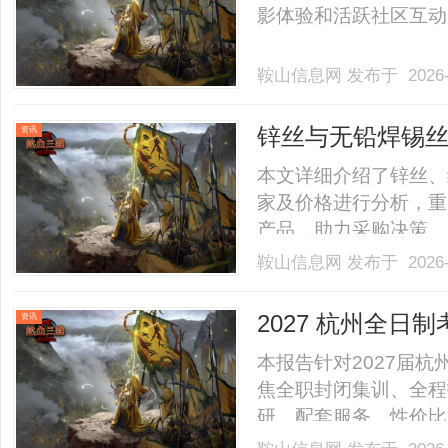
影体验和活跃社区互动，
鞍山信息网
发布于 2026-
锌丝与无铅焊锡
资讯
本文详细介绍了锌丝、
家及价格进行分析，重
产品，助力采购决策。...
鞍山信息网
发布于 2026-
2027 杭州全
资讯
本报告针对2027届
焦全职封闭集训、全程
研、配套服务、性价比
头部集训机构，结合2