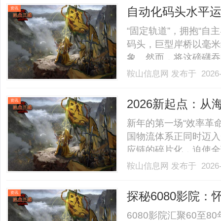
领域。一、聚醚醚酮（PEE
自动化码头水平运
资讯
与应用洞察
“固定轨道”，拥抱“
码头，巨型岸桥以毫米
象。然而，将这磅礴吞
水平运输这一“隐形赛
鞍山信息网
发布于 2026-
滞，整个系统的效率便
曾支撑一代自动化码头的基
2026新起点：从
资讯
的“效率革命”
新年的第一场“效率革命
国物流体系正同时迈入
应链的碎片化，迫使全
位规模转向对供应链韧
鞍山信息网
发布于 2026-
关运作的启动，正在中
区”。在这两大力量的挤压
探秘6080影院
资讯
6080影院汇聚60至