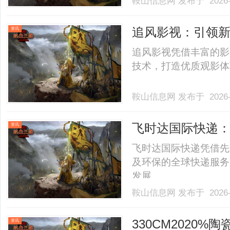
鞍山信息网
发布于 2026-
杭电、浙工大、浙财等
所有测评指标，杭州新航道
追风影视：引领
资讯
追风影视凭借丰富的影
技术，打造优质观影体验
鞍山信息网
发布于 2026-
飞时达国际快递
资讯
飞时达国际快递凭借先
及环保的全球快递服务
发展。......
鞍山信息网
发布于 2026-
330CM2020
资讯