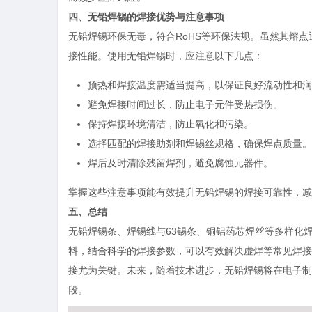
四、无铅焊锡的焊接优势与注意事项
无铅焊锡环保无毒，符合RoHS等环保法规。虽然其熔
接性能。使用无铅焊锡时，应注意以下几点：
预热和焊接温度需适当提高，以保证良好流动性和润
避免焊接时间过长，防止电子元件受热损伤。
保持焊接环境清洁，防止氧化和污染。
选择匹配的焊接助剂和焊锡丝规格，确保焊点质量。
焊后及时清除残留焊剂，避免腐蚀元器件。
掌握这些注意事项能有效提升无铅焊锡的焊接可靠性，减
五、总结
无铅焊锡条、焊锡线与63锡条、铜铝药芯焊丝等多样化
料，结合科学的焊接参数，可以有效解决虚焊等常见焊接
接尤为关键。未来，随着技术进步，无铅焊锡将在电子制
段。