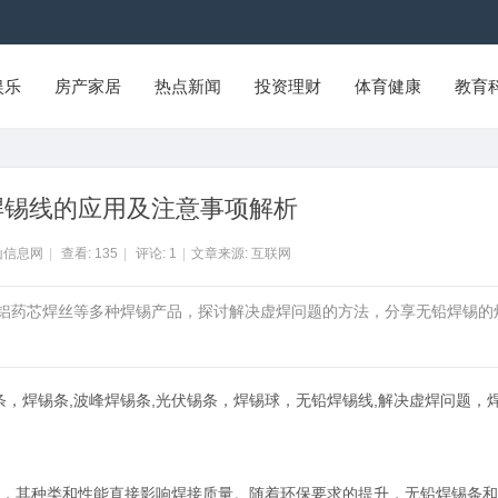
娱乐
房产家居
热点新闻
投资理财
体育健康
教育
焊锡线的应用及注意事项解析
山信息网
|
查看:
135
|
评论:
1
|
文章来源: 互联网
、铜铝药芯焊丝等多种焊锡产品，探讨解决虚焊问题的方法，分享无铅焊锡的
条，焊锡条,波峰焊锡条,光伏锡条，焊锡球，无铅焊锡线,解决虚焊问题，
，其种类和性能直接影响焊接质量。随着环保要求的提升，无铅焊锡条和