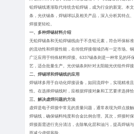
铅焊锡线逐渐取代传统含铅焊锡，成为行业的新宠。本文将
条，光伏锡条，焊锡球以及相关产品，深入分析其特点、
焊接更轻松。
一、多种焊锡材料介绍
无铅焊锡条和无铅焊锡线由于不含铅元素，符合环保标准，
的流动性和焊接性能，在传统焊接领域仍有一定市场。铜
广泛应用于特殊材料焊接。6337锡条则是一种常见的
艺，适合批量生产。光伏锡条则针对太阳能光伏组件焊接
二、焊锡球和焊锡线的应用
焊锡球多用于自动化焊接设备，如回流焊中，实现精准且
性。在选择焊锡线时，应根据焊接对象和工艺要求选择恰
三、解决虚焊问题的方法
虚焊是电子焊接中常见的质量问题，通常表现为焊点接触
焊锡线，确保锡料纯度和合金比例合理。其次，焊接时保
焊接面需进行充分清洁，去除氧化层和油污，提高焊锡与
而减少虚焊风险。