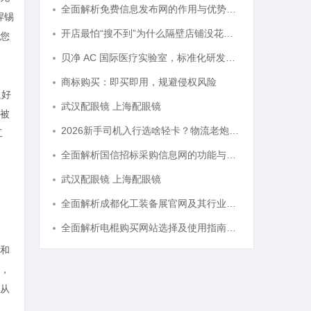
全面解析免费信息发布网的作用与优势——打造高效信息交流平台
焊锡
开店最怕“搜不到”为什么隔壁店铺没花钱，ai却天天给他免费派单？
您
贝净 AC 国际医疗实验室，标准化研发体系全解析
商标购买：即买即用，规避侵权风险
良好
武汉配眼镜 上海配眼镜
被
2026新手司机入行选啥轻卡？物流老炮儿的深度选车经与标杆车型解析
工
全面解析国信招标采购信息网的功能与优势
武汉配眼镜 上海配眼镜
全面解析成都化工装备展官网及其行业影响力
全面解析电棍购买网站选择及使用指南，保障安全与合法性
和
，
从