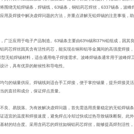
围绕无铅焊锡条，焊锡线，63锡条，铜铝药芯焊丝，6337锡条，波峰
应用及焊接中解决虚焊问题的方法，并重点讲解无铅焊锡的注意事项，助
广泛应用于电子产品制造。63锡条主要由63%锡和37%铅组成，因其
铝药芯焊丝因其含有活性药芯，能实现在铜和铝等金属间的高强度焊接，
环保型无铅焊锡材料，适合通用电子焊接需求。波峰焊锡条通常用于波峰焊
设计，具有优异的耐候性和导电性。
均匀的锡量供应。焊锡线则适合手工焊接，便于掌控锡量，提升焊接灵活
当的直径和成分，保证焊点质量。
不良、易脱落。为有效解决虚焊问题，首先需选用质量稳定的无铅焊锡条
证适宜的温度和焊接速度，避免焊点冷却过快或过热导致锡珠断裂。此外
基材的结合度。采用含药芯的焊丝如铜铝药芯焊丝，能够提高焊剂活性，