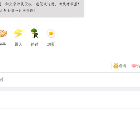
握手
雷人
路过
鸡蛋
邀请
过