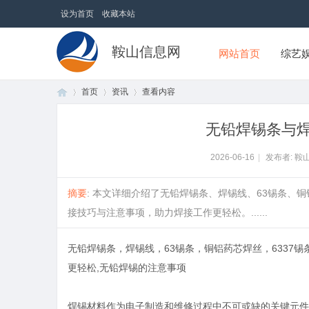
设为首页
收藏本站
鞍山信息网
网站首页
综艺
首页
资讯
查看内容
无铅焊锡条与
首
›
›
›
2026-06-16
|
发布者: 鞍
摘要
: 本文详细介绍了无铅焊锡条、焊锡线、63锡条
接技巧与注意事项，助力焊接工作更轻松。......
无铅焊锡条，焊锡线，63锡条，铜铝药芯焊丝，6337锡
更轻松,无铅焊锡的注意事项
页
焊锡材料作为电子制造和维修过程中不可或缺的关键元件