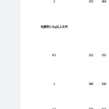
2
313
464
包裹和2.5kg以上文件
0.5
252
355
1
306
436