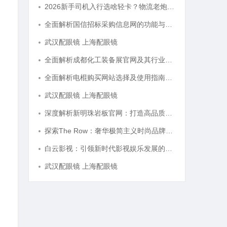
2026新手司机入行选啥轻卡？物流老炮儿的深度选车经与标杆车型解析
全面解析国信招标采购信息网的功能与优势
武汉配眼镜 上海配眼镜
全面解析成都化工装备展官网及其行业影响力
全面解析电棍购买网站选择及使用指南，保障安全与合法性
武汉配眼镜 上海配眼镜
深度解析新明珠岩板官网：打造高品质岩板行业标杆平台
探索The Row：奢华极简主义时尚品牌的崛起与魅力解析
白云影视：引领新时代影视娱乐发展的先锋力量
武汉配眼镜 上海配眼镜