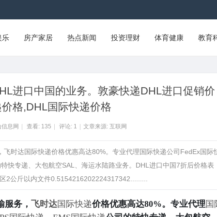
娱乐
房产家居
热点新闻
投资理财
体育健康
教育
HL进口中国的业务。敦豪快递DHL进口促销价
递价格,DHL国际快递价格
山信息网
|
查看:
135
|
评论:
1
|
文章来源: 互联网
，飞时达国际快递价格优惠高达80%。专业代理国际快递公司FedEx国际
的特快专递、大包航空SAL、海运水陆路业务。DHL进口中国7折后价格表
内文件0.5154216202224317342.........
输服务，
飞时达
国际快递
价格优惠高达80%。专业代理
国