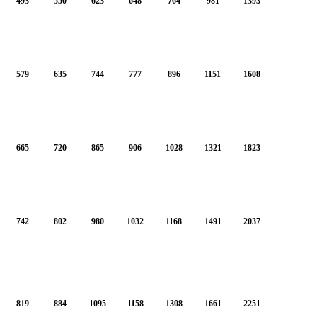
493
550
623
648
764
981
1393
579
635
744
777
896
1151
1608
665
720
865
906
1028
1321
1823
742
802
980
1032
1168
1491
2037
819
884
1095
1158
1308
1661
2251