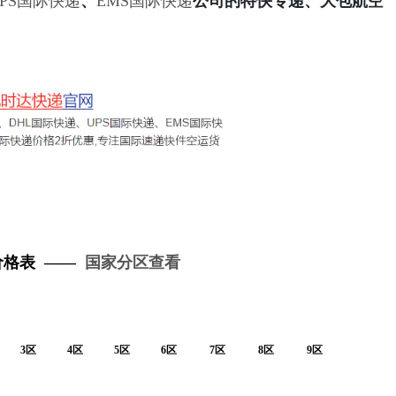
UPS国际快递
、
EMS国际快递
公司的特快专递、大包航空
价格表 ——
国家分区查看
3区
4区
5区
6区
7区
8区
9区