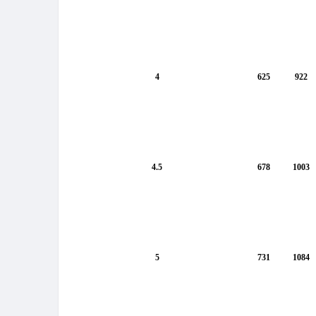
4
625
922
4.5
678
1003
5
731
1084