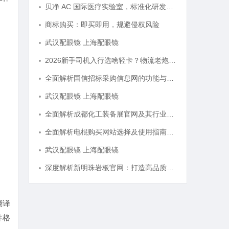
贝净 AC 国际医疗实验室，标准化研发体系全解析
商标购买：即买即用，规避侵权风险
武汉配眼镜 上海配眼镜
2026新手司机入行选啥轻卡？物流老炮儿的深度选车经与标杆车型解析
全面解析国信招标采购信息网的功能与优势
武汉配眼镜 上海配眼镜
全面解析成都化工装备展官网及其行业影响力
全面解析电棍购买网站选择及使用指南，保障安全与合法性
武汉配眼镜 上海配眼镜
深度解析新明珠岩板官网：打造高品质岩板行业标杆平台
翻译
件格