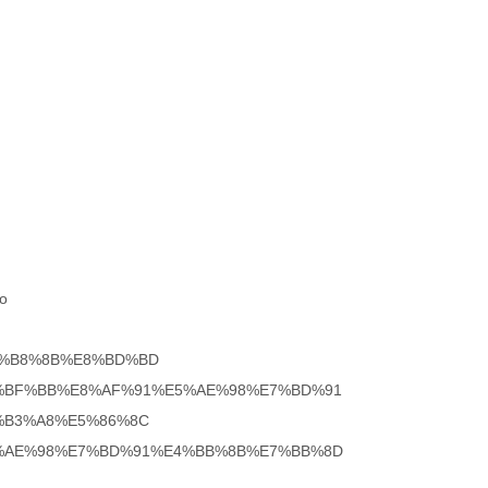
fo
gpt%E4%B8%8B%E8%BD%BD
llogpt%E7%BF%BB%E8%AF%91%E5%AE%98%E7%BD%91
pt%E6%B3%A8%E5%86%8C
llogpt%E5%AE%98%E7%BD%91%E4%BB%8B%E7%BB%8D