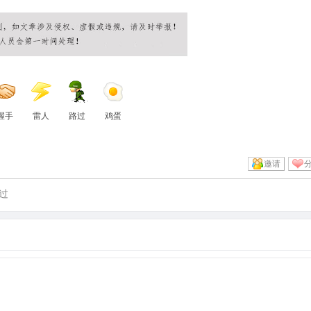
握手
雷人
路过
鸡蛋
邀请
过