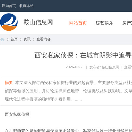
设为首页
收藏本站
鞍山信息网
网站首页
综艺娱乐
房产
首页
资讯
查看内容
西安私家侦探：在城市阴影中追寻
首
›
›
›
2026-03-23
|
发布者: 鞍山信息网
|
查看
摘要
: 本文深入探讨西安私家侦探行业的兴起背景、主要服务类型及
侦探等领域的应用，并讨论法律灰色地带、伦理挑战及科技影响。文
现代化进程中扮演的独特守护者作用。......
西安私家侦探
页
在古都西安的繁华街道与深厚历史背景中，私家侦探这一行业悄然兴