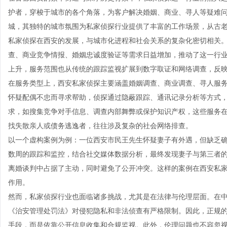
护者，穿梭于城市的各个角落，为客户解决婚姻、商业、寻人等疑难
城，其独特的城市氛围为私家侦探行业提供了丰富的工作场景，从古
私家侦探在西安的发展，与城市化进程和社会关系的复杂化密切相关
查、商业竞争情报、婚姻忠诚度验证等需求日益增加，推动了这一行
上升，服务范围也从传统的跟踪监视扩展到数字取证和网络调查，反
在服务类型上，西安私家侦探主要涵盖婚姻调查、商业调查、寻人服
怀疑配偶不忠而寻求帮助，侦探通过隐蔽跟踪、通讯记录分析等方式
求，如搜集竞争对手信息、调查内部舞弊或保护知识产权，这些服务
找失散亲人或债务逃逸者，往往涉及复杂的社会网络排查。
以一个虚构案例为例：一位西安市民王先生怀疑妻子有外遇，但缺乏
数周的跟踪和监控，结合社交媒体数据分析，最终发现妻子与第三者
离婚谈判中占据了主动，同时避免了公开冲突。这样的案例在西安私
作用。
然而，私家侦探行业也面临诸多挑战，尤其是在法律与伦理层面。在
《治安管理处罚法》对侵犯隐私和非法侦查有严格限制。因此，正规
手段，而是依靠公开信息收集和合规监视。此外，伦理问题也不容忽