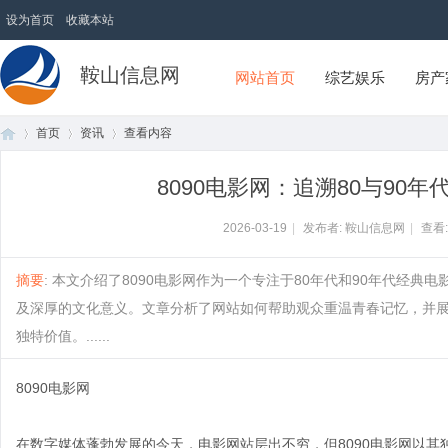
设为首页
收藏本站
鞍山信息网
网站首页
综艺娱乐
房产
首页
资讯
查看内容
8090电影网：追溯80与90
首
›
›
›
2026-03-19
|
发布者: 鞍山信息网
|
查看
摘要
: 本文介绍了8090电影网作为一个专注于80年代和90年代经
及深厚的文化意义。文章分析了网站如何帮助观众重温青春记忆，并
独特价值。......
8090电影网
页
在数字媒体蓬勃发展的今天，电影网站层出不穷，但8090电影网以其独