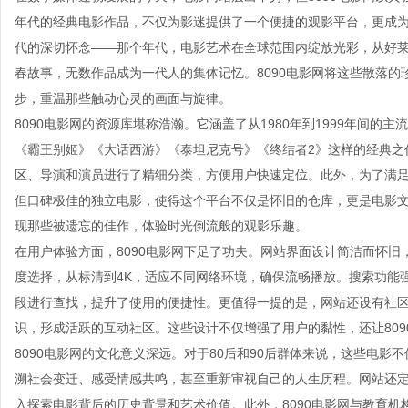
年代的经典电影作品，不仅为影迷提供了一个便捷的观影平台，更成
代的深切怀念——那个年代，电影艺术在全球范围内绽放光彩，从好
春故事，无数作品成为一代人的集体记忆。8090电影网将这些散落
步，重温那些触动心灵的画面与旋律。
8090电影网的资源库堪称浩瀚。它涵盖了从1980年到1999年间
《霸王别姬》《大话西游》《泰坦尼克号》《终结者2》这样的经典之
区、导演和演员进行了精细分类，方便用户快速定位。此外，为了满足
但口碑极佳的独立电影，使得这个平台不仅是怀旧的仓库，更是电影
现那些被遗忘的佳作，体验时光倒流般的观影乐趣。
在用户体验方面，8090电影网下足了功夫。网站界面设计简洁而怀
度选择，从标清到4K，适应不同网络环境，确保流畅播放。搜索功能
段进行查找，提升了使用的便捷性。更值得一提的是，网站还设有社
识，形成活跃的互动社区。这些设计不仅增强了用户的黏性，还让80
8090电影网的文化意义深远。对于80后和90后群体来说，这些电
溯社会变迁、感受情感共鸣，甚至重新审视自己的人生历程。网站还定期
入探索电影背后的历史背景和艺术价值。此外，8090电影网与教育