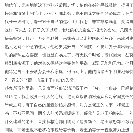
地信任，完美地解决了老张的后顾之忧，给他在婚外寻找激情，提供
快乐和情绪上的陪伴，不会纠缠老张，也不用花太多的经济成本，在
很长一段时间，老张对于自己的这种生活状态，非常非常满意，觉得
这样“两头占”的日子久了以后，老张的心态发生了很大的变化。只因
提高警惕，打起十万分的精神，来抹去自己走神的蛛丝马迹，来应对
熟人之间不经意的碰见，他还要提升自己的演技，不要让妻子看出端
时的那种左右摇摆，也就显而易见了。有无数个时候，老张因为一些
根到底来源于：他对长久保持这种完美的平衡，感到无能和无力。他
他笃定自己不会放弃妻子和家庭。但行动上，他的情绪天平明显地倾
2、表面的平衡，掩盖不了内心的失衡。
很多所谓的平衡，只是表面的痕迹清理得干净，但有一些痕迹，已经
经历过，就会改变一个人的心境，进而直接影响对婚姻和对家庭责任
半就之间，有了自己的第壹段婚外感情。对方是老王的同事，和老王
鸣，不知不觉间，两个人的关系就暧昧了。催化剂是老王的换岗。一
什么建树的老王，直接从核心部门调到了边缘岗位。老王敢怒却不敢
间段，可老王也不敢将心事说给妻子听。老王的妻子一直很努力上进