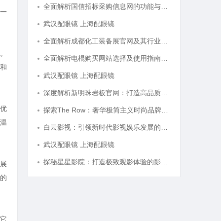
全面解析国信招标采购信息网的功能与优势
一
武汉配眼镜 上海配眼镜
全面解析成都化工装备展官网及其行业影响力
。
全面解析电棍购买网站选择及使用指南，保障安全与合法性
和
武汉配眼镜 上海配眼镜
深度解析新明珠岩板官网：打造高品质岩板行业标杆平台
优
探索The Row：奢华极简主义时尚品牌的崛起与魅力解析
温
白云影视：引领新时代影视娱乐发展的先锋力量
武汉配眼镜 上海配眼镜
探秘星星影院：打造极致观影体验的影视圣地
展
的
它