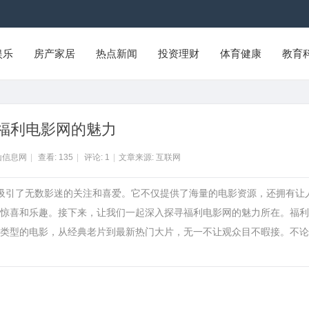
娱乐
房产家居
热点新闻
投资理财
体育健康
教育
福利电影网的魅力
山信息网
|
查看:
135
|
评论:
1
|
文章来源: 互联网
，吸引了无数影迷的关注和喜爱。它不仅提供了海量的电影资源，还拥有让
惊喜和乐趣。接下来，让我们一起深入探寻福利电影网的魅力所在。福利
类型的电影，从经典老片到最新热门大片，无一不让观众目不暇接。不论