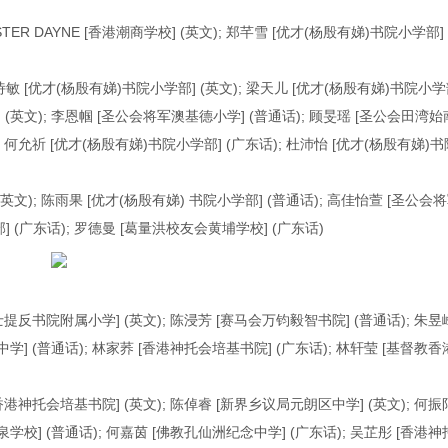
STER DAYNE [香港潮商学校] (英文); 郑芊雪 [优才(杨殷有娣)书院小学部] 
诗敏 [优才(杨殷有娣)书院小学部] (英文); 梁天儿 [优才(杨殷有娣)书院小学
商学校] (英文); 李恩帼 [圣公会将军澳基德小学] (普通话); 顾旻瑶 [圣公会田湾始
; 何允祈 [优才(杨殷有娣)书院小学部] (广东话); 杜沛怡 [优才(杨殷有娣)书
] (英文); 陈雨果 [优才(杨殷有娣) 书院小学部] (普通话); 高佳怡萱 [圣公会
] (广东话); 罗德曼 [葛量洪校友会黄埔学校] (广东话)
士提反书院附属小学] (英文); 陈浸芳 [赛马会万钧毅智书院] (普通话); 朱昱
学] (普通话); 林家荞 [香港神托会培基书院] (广东话); 林轩莹 [基督教香
香港神托会培基书院] (英文); 陈倬睿 [新界乡议局元朗区中学] (英文); 何振
学校] (普通话); 何嘉茵 [佛教孔仙洲纪念中学] (广东话); 吴芷彤 [香港神