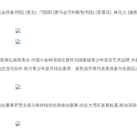
托会培基书院] (英文); 刁阳阳 [赛马会万钧毅智书院] (普通话); 林允儿 [迦
奖典礼致辞表示,中国小金钟演讲比赛作为国家级青少年语言艺术品牌,为
地交流与合作,助力青少年提升综合素养。获胜选手将代表香港参与全国总
创会董事罗慧文表示将持续优化和推动赛事,结合大湾区发展机遇,推动演讲