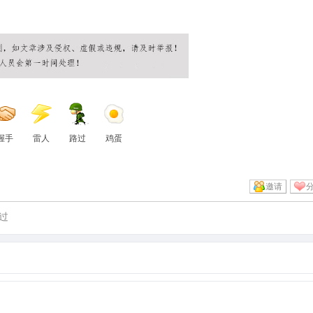
握手
雷人
路过
鸡蛋
邀请
过