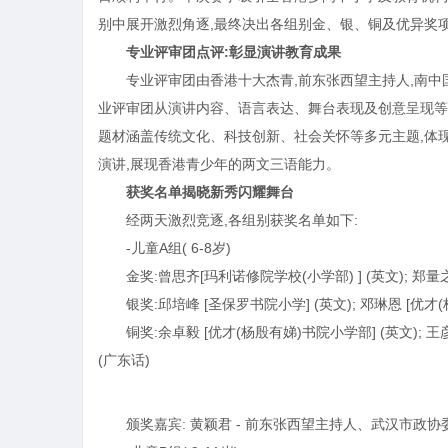
别中展开激烈角逐,最终决出各组别金、银、铜及优异奖
专业评审团点评:彰显演讲教育成果
专业评审团由香港十大杰青,前东张西望主持人,南
业评审团从演讲内容、语言表达、舞台表现及创意呈现等
题材涵盖传统文化、科技创新、社会关怀等多元主题,体
演讲,展现香港青少年的两文三语能力。
获奖名单揭晓新秀闪耀舞台
经两天激烈竞逐,各组别获奖名单如下:
-儿童A组( 6-8岁)
金奖:曾思齐[玛利诺修院学校(小学部) ] (英文); 郑量
银奖:邱培峰 [圣保罗书院小学] (英文); 邓琳恩 [优才
铜奖:余卓毅 [优才(杨殷有娣)书院小学部] (英文); 王
(广东话)
颁奖嘉宾: 黄颖君 - 前东张西望主持人、武汉市