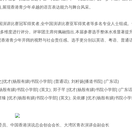
项,展现香港青少年卓越的语言表达能力与舞台风采。
中国演讲比赛冠军得奖者,全中国演讲比赛亚军得奖者等多名专业人士组成。
多维度进行评分。评审团主席何佩融指出,本届参赛选手整体水准显著提升
现香港青少年开阔的视野与社会责任感。选手更分别以英语、粤语、普通
之[优才(杨殷有娣)书院小学部] (普通话); 刘籽扬[播道书院] (广东话)
(杨殷有娣)书院小学部] (英文); 郑子芊 [优才(杨殷有娣)书院小学部] (广东话
彦臻 [优才(杨殷有娣)书院小学部] (英文); 吴依娜 [优才(杨殷有娣)书院小学
政协委员、中国香港演说总会创会会长、大湾区青衣演讲会副会长