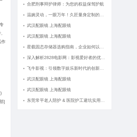
合肥刑事辩护律师：为您的权益保驾护航
温婉灵动，一眼万年！久匠量身定制的眉眼唇，才是你整张脸的点睛之笔！淡颜系女生的气质加分项
专
武汉配眼镜 上海配眼镜
,
武汉配眼镜 上海配眼镜
话作
星载固态存储器选购指南，企业如何以星载级安全性能存储资料？
深入解析2828电影网：影视爱好者的优质观影平台体验
飞牛影视：引领数字娱乐新时代的创新平台
武汉配眼镜 上海配眼镜
武汉配眼镜 上海配眼镜
)
东莞常平老人陪护 & 医院护工避坑实用指南
部]